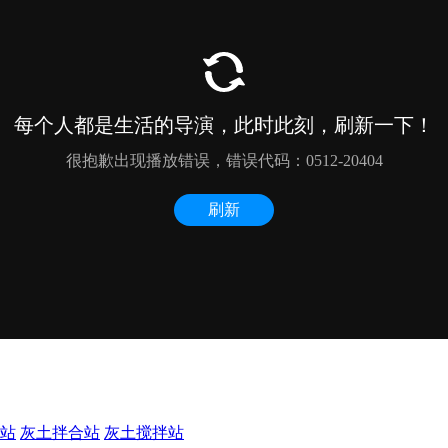
站
灰土拌合站
灰土搅拌站