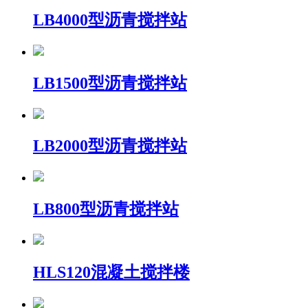
LB4000型沥青搅拌站
LB1500型沥青搅拌站
LB2000型沥青搅拌站
LB800型沥青搅拌站
HLS120混凝土搅拌楼