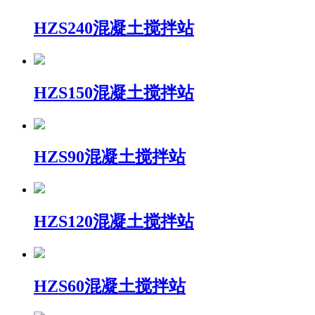
HZS240混凝土搅拌站
HZS150混凝土搅拌站
HZS90混凝土搅拌站
HZS120混凝土搅拌站
HZS60混凝土搅拌站