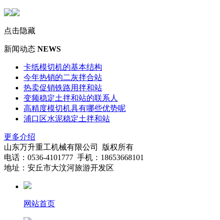
点击隐藏
新闻动态
NEWS
卡纸模切机的基本结构
今年热销的二灰拌合站
热卖促销铁路用拌和站
变频稳定土拌和站的联系人
高精度模切机具有哪些优势呢
浦口区水泥稳定土拌和站
更多介绍
山东万升重工机械有限公司 版权所有
电话：0536-4101777 手机：18653668101
地址：安丘市大汶河旅游开发区
网站首页