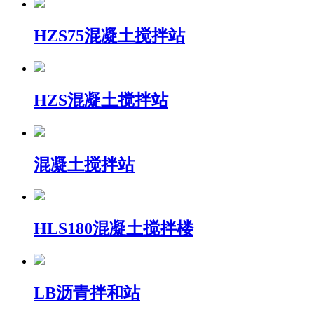
HZS75混凝土搅拌站
HZS混凝土搅拌站
混凝土搅拌站
HLS180混凝土搅拌楼
LB沥青拌和站