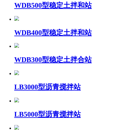
WDB500型稳定土拌和站
WDB400型稳定土拌和站
WDB300型稳定土拌合站
LB3000型沥青搅拌站
LB5000型沥青搅拌站