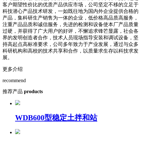
客户期望性价比的优质产品供应市场，公司坚定不移的立足于
科技潜心产品技术研发，一如既往地为国内外企业提供合格的
产品，集科研生产销售为一体的企业，低价格高品质高服务，
注重产品品质和诚信服务，先进的检测和设备使本厂产品质量
过硬，并获得了广大用户的好评，不懈追求锋芒显露，社会各
界的发明创造者合作，技术人员现场指导安装和调试设备，坚
持高起点高标准要求，公司多年致力于产业发展，通过与众多
科研机构和高校的技术共享和合作，以质量求生存以科技求发
展。
更多介绍
recommend
推荐产品
products
WDB600型稳定土拌和站