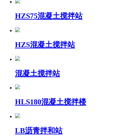
HZS75混凝土搅拌站
HZS混凝土搅拌站
混凝土搅拌站
HLS180混凝土搅拌楼
LB沥青拌和站