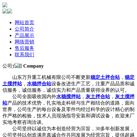
网站首页
公司简介
产品展示
网络营销
售后服务
联系我们
公司介绍
Company
山东万升重工机械有限公司不断更新
稳定土拌合站
，
稳定
土搅拌站
，
水稳拌合站
设备改进生产工艺，注重产品品质和诚
信服务，诚信服务，诚信实力和产品质量获得业界的认可。
公司全面吸收国内外
水稳搅拌站
，
灰土拌合站
，
灰土搅拌
站
产品的技术优势，扎实地走科研与生产相结合的道路，面向
世界，公司生产的每台设备及零件均经过科学的设计精心的制
作严格的检验，技术人员现场指导安装和调试设备，欢迎来厂
实地考察咨询洽谈。
公司坚持以诚信为本创造经营为宗旨，30多年创新发展，
公司坚持以创造满意真诚合作共同发展为经营宗旨，提供超越