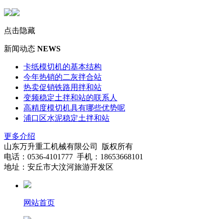
点击隐藏
新闻动态
NEWS
卡纸模切机的基本结构
今年热销的二灰拌合站
热卖促销铁路用拌和站
变频稳定土拌和站的联系人
高精度模切机具有哪些优势呢
浦口区水泥稳定土拌和站
更多介绍
山东万升重工机械有限公司 版权所有
电话：0536-4101777 手机：18653668101
地址：安丘市大汶河旅游开发区
网站首页