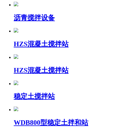
沥青搅拌设备
HZS混凝土搅拌站
HZS混凝土搅拌站
稳定土搅拌站
WDB800型稳定土拌和站