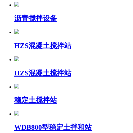
沥青搅拌设备
HZS混凝土搅拌站
HZS混凝土搅拌站
稳定土搅拌站
WDB800型稳定土拌和站