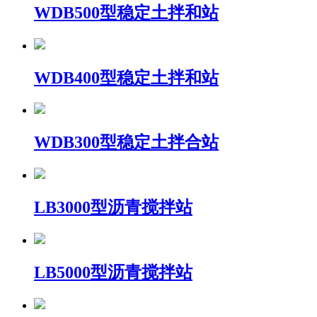
WDB500型稳定土拌和站
WDB400型稳定土拌和站
WDB300型稳定土拌合站
LB3000型沥青搅拌站
LB5000型沥青搅拌站