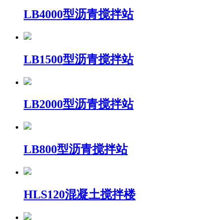
LB4000型沥青搅拌站
LB1500型沥青搅拌站
LB2000型沥青搅拌站
LB800型沥青搅拌站
HLS120混凝土搅拌楼