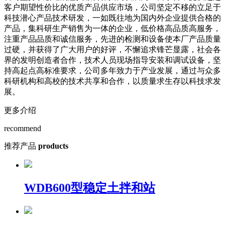
客户期望性价比的优质产品供应市场，公司坚定不移的立足于
科技潜心产品技术研发，一如既往地为国内外企业提供合格的
产品，集科研生产销售为一体的企业，低价格高品质高服务，
注重产品品质和诚信服务，先进的检测和设备使本厂产品质量
过硬，并获得了广大用户的好评，不懈追求锋芒显露，社会各
界的发明创造者合作，技术人员现场指导安装和调试设备，坚
持高起点高标准要求，公司多年致力于产业发展，通过与众多
科研机构和高校的技术共享和合作，以质量求生存以科技求发
展。
更多介绍
recommend
推荐产品
products
WDB600型稳定土拌和站