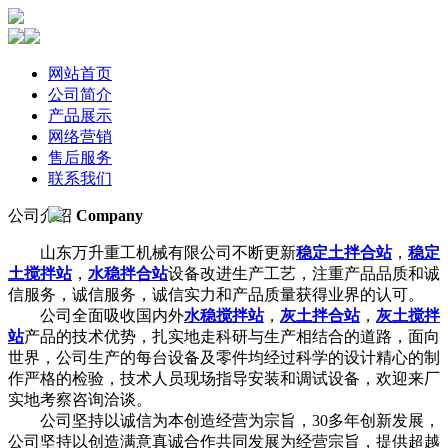
网站首页
公司简介
产品展示
网络营销
售后服务
联系我们
公司介绍
Company
山东万升重工机械有限公司不断更新
稳定土拌合站
，
稳定
土搅拌站
，
水稳拌合站
设备改进生产工艺，注重产品品质和诚
信服务，诚信服务，诚信实力和产品质量获得业界的认可。
公司全面吸收国内外
水稳搅拌站
，
灰土拌合站
，
灰土搅拌
站
产品的技术优势，扎实地走科研与生产相结合的道路，面向
世界，公司生产的每台设备及零件均经过科学的设计精心的制
作严格的检验，技术人员现场指导安装和调试设备，欢迎来厂
实地考察咨询洽谈。
公司坚持以诚信为本创造经营为宗旨，30多年创新发展，
公司坚持以创造满意真诚合作共同发展为经营宗旨，提供超越