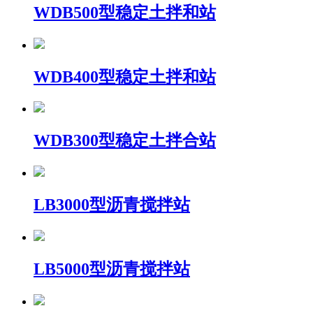
WDB500型稳定土拌和站
WDB400型稳定土拌和站
WDB300型稳定土拌合站
LB3000型沥青搅拌站
LB5000型沥青搅拌站